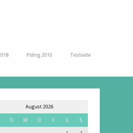
2018
Piding 2016
Testseite
August 2026
M
D
M
D
F
S
S
1
2