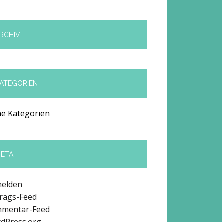
RCHIV
ATEGORIEN
ne Kategorien
ETA
elden
trags-Feed
mentar-Feed
dPress.org