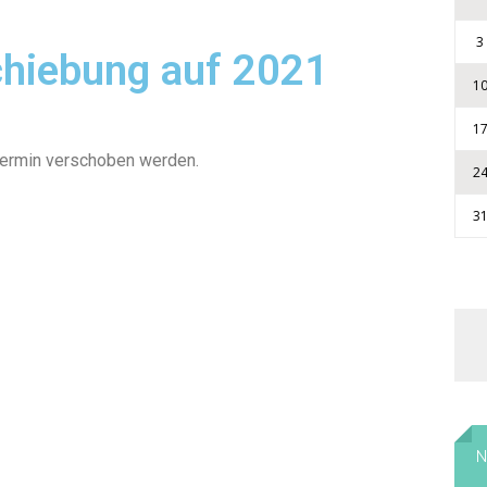
3
hiebung auf 2021
1
1
ermin verschoben werden.
2
3
N